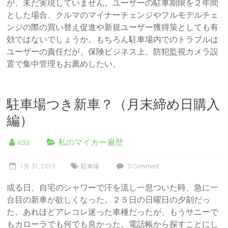
が、未だ実現していません。ユーザーの駐車期限を２年間
とした場合、クルマのマイナーチェンジやフルモデルチェ
ンジの際の買い替え促進や新規ユーザー獲得策としても有
効ではないでしょうか。もちろん駐車場内でのトラブルは
ユーザーの責任だが、保険ビジネス上、防犯監視カメラ設
置で集中管理もお薦めしたい。
駐車場つき新車？（月末締め日購入
編）
iida
私のマイカー遍歴
1月 31, 2015
駐車場
0 Comment
或る日、自宅のシャワーで汗を流し一息ついた時、急に一
台目の新車が欲しくなった。２５日の日曜日の夕刻だっ
た。あれほどアレコレ迷った車種だったが、もうサニーで
もカローラでも何でも良かった。電話帳から探すことにし