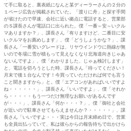
て手に取ると、裏表紙になんと某ディーラーさんの２分の
１ページ広告が掲載されていた。「渡りに舟」と探す手間
が省けたので早速、会社に近い拠点に電話すると、営業部
のＳ課長さんが電話口に出られた。僕「一番～安～いクル
マありますか？」、課長さん「有りますけど、二番目に安
いクルマをお薦めします」、僕「どうしょうかな？」、課
長さん「一番安いグレードは、リヤウインドウに熱線が無
いので冬場に雪が積もって見えなくなり北海道向きじゃあ
ないんですよ」、僕「わかりました、じゃぁ検討します」
と、電話を切ろうとした時、課長さん「待ってください！
月末で後１台なんです！今買っていただければ何でも言う
こと聞きますから」と。僕「エアコンがあればいいですよ
ね・・・・・・」、課長さん「いいですよ」、僕「それか
ら・・・・・もう一つだけ無理なお願いがあるんです
が・・・」、課長さん「何か・・・？」、僕「御社と会社
が近いので駐車させてもらえませんか？・・・・・」、課
長さん「いいですよ・・・実は今日は月末締め日で、営業
も全員出払っていて、私は彼らからの報告待ちで出かけら