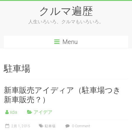
Skip
クルマ遍歴
to
content
人生いろいろ、クルマもいろいろ。
Menu
駐車場
新車販売アイディア（駐車場つき
新車販売？）
iida
アイデア
2月 1, 2015
駐車場
0 Comment