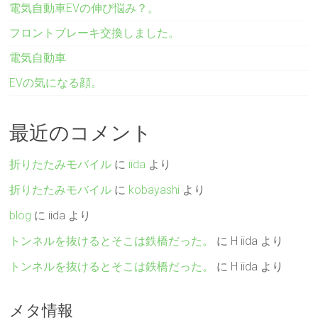
電気自動車EVの伸び悩み？。
フロントブレーキ交換しました。
電気自動車
EVの気になる顔。
最近のコメント
折りたたみモバイル
に
iida
より
折りたたみモバイル
に
kobayashi
より
blog
に
iida
より
トンネルを抜けるとそこは鉄橋だった。
に
H iida
より
トンネルを抜けるとそこは鉄橋だった。
に
H iida
より
メタ情報