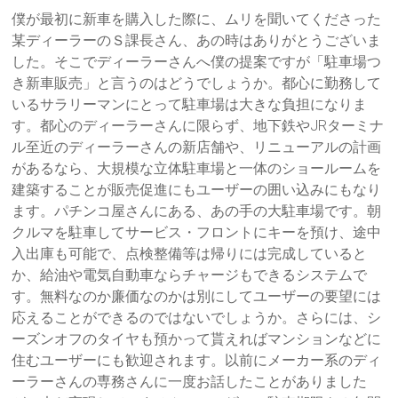
僕が最初に新車を購入した際に、ムリを聞いてくださった
某ディーラーのＳ課長さん、あの時はありがとうございま
した。そこでディーラーさんへ僕の提案ですが「駐車場つ
き新車販売」と言うのはどうでしょうか。都心に勤務して
いるサラリーマンにとって駐車場は大きな負担になりま
す。都心のディーラーさんに限らず、地下鉄やJRターミナ
ル至近のディーラーさんの新店舗や、リニューアルの計画
があるなら、大規模な立体駐車場と一体のショールームを
建築することが販売促進にもユーザーの囲い込みにもなり
ます。パチンコ屋さんにある、あの手の大駐車場です。朝
クルマを駐車してサービス・フロントにキーを預け、途中
入出庫も可能で、点検整備等は帰りには完成していると
か、給油や電気自動車ならチャージもできるシステムで
す。無料なのか廉価なのかは別にしてユーザーの要望には
応えることができるのではないでしょうか。さらには、シ
ーズンオフのタイヤも預かって貰えればマンションなどに
住むユーザーにも歓迎されます。以前にメーカー系のディ
ーラーさんの専務さんに一度お話したことがありました