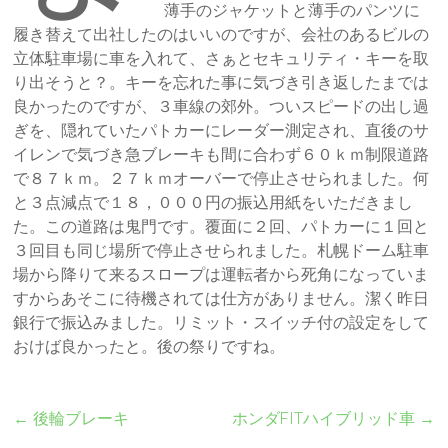
薄手のジャケットと薄手のパンツに
履き替えて出社したのはいいのですが、会社のあるビルの
立体駐車場に車を入れて、さぁとセキュリティ・キーを取
り出そうと？。キーを忘れた事に気づき引き返したまでは
良かったのですが、３車線の郊外。ついスピードの出し過
ぎを、隠れていたパトカーにレーダー測定され、直後のサ
イレンで気づき急ブレーキも間に合わず６０ｋｍ制限道路
で８７ｋｍ。２７ｋｍオーバーで停止させられました。何
と３点減点で１８，０００円の振込用紙をいただきまし
た。この道路は鬼門です。覆面に２回、パトカーに１回と
３回目も同じ場所で停止させられました。札幌ドーム駐車
場から降りて来るスロープは運転者から死角になっていま
すからあそこに待機されては仕方がありません。潔く昨日
銀行で振込みました。リミット・スイッチ付の設定をして
おけば良かったと。後の祭りですね。
←
後輪ブレーキ
ホンダFITハイブリッド車
→