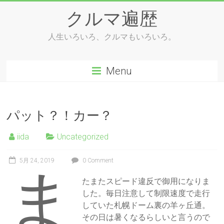
Skip
クルマ遍歴
to
content
人生いろいろ、クルマもいろいろ。
Menu
パット？！カー？
iida
Uncategorized
5月 24, 2019
0 Comment
ま
たまたスピード違反で御用になりま
した。毎日注意して制限速度で走行
していた札幌ドーム裏の羊ヶ丘通。
その日は暑くなるらしいと言うので