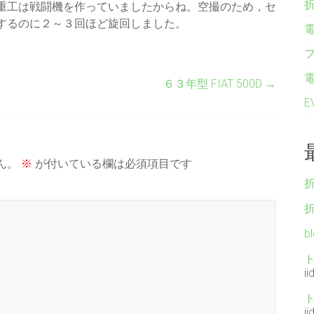
重工は戦闘機を作っていましたからね。空撮のため，セ
するのに２～３回ほど旋回しました。
６３年型 FIAT 500D
→
ん。
※
が付いている欄は必須項目です
b
ii
ii