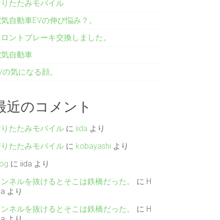
折りたたみモバイル
電気自動車EVの伸び悩み？。
フロントブレーキ交換しました。
電気自動車
EVの気になる顔。
最近のコメント
折りたたみモバイル
に
iida
より
折りたたみモバイル
に
kobayashi
より
log
に
iida
より
トンネルを抜けるとそこは鉄橋だった。
に
H
da
より
トンネルを抜けるとそこは鉄橋だった。
に
H
da
より