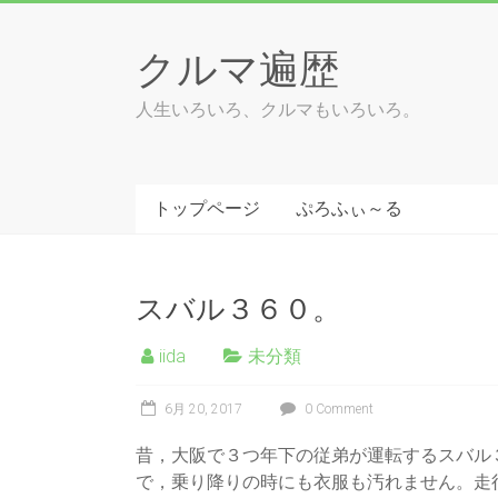
Skip
to
クルマ遍歴
content
人生いろいろ、クルマもいろいろ。
トップページ
ぷろふぃ～る
スバル３６０。
iida
未分類
6月 20, 2017
0 Comment
昔，大阪で３つ年下の従弟が運転するスバル
で，乗り降りの時にも衣服も汚れません。走