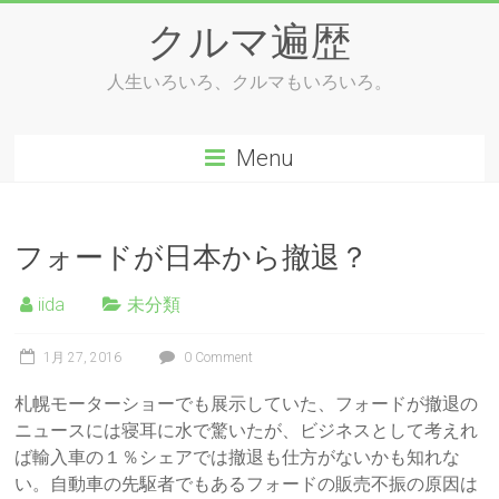
Skip
クルマ遍歴
to
content
人生いろいろ、クルマもいろいろ。
Menu
フォードが日本から撤退？
iida
未分類
1月 27, 2016
0 Comment
札幌モーターショーでも展示していた、フォードが撤退の
ニュースには寝耳に水で驚いたが、ビジネスとして考えれ
ば輸入車の１％シェアでは撤退も仕方がないかも知れな
い。自動車の先駆者でもあるフォードの販売不振の原因は