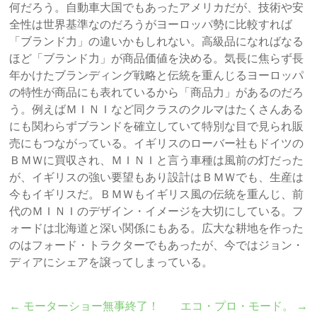
何だろう。自動車大国でもあったアメリカだが、技術や安
全性は世界基準なのだろうがヨーロッパ勢に比較すれば
「ブランド力」の違いかもしれない。高級品になればなる
ほど「ブランド力」が商品価値を決める。気長に焦らず長
年かけたブランディング戦略と伝統を重んじるヨーロッパ
の特性が商品にも表れているから「商品力」があるのだろ
う。例えばＭＩＮＩなど同クラスのクルマはたくさんある
にも関わらずブランドを確立していて特別な目で見られ販
売にもつながっている。イギリスのローバー社もドイツの
ＢＭＷに買収され、ＭＩＮＩと言う車種は風前の灯だった
が、イギリスの強い要望もあり設計はＢＭＷでも、生産は
今もイギリスだ。ＢＭＷもイギリス風の伝統を重んじ、前
代のＭＩＮＩのデザイン・イメージを大切にしている。フ
ォードは北海道と深い関係にもある。広大な耕地を作った
のはフォード・トラクターでもあったが、今ではジョン・
ディアにシェアを譲ってしまっている。
←
モーターショー無事終了！
エコ・プロ・モード。
→