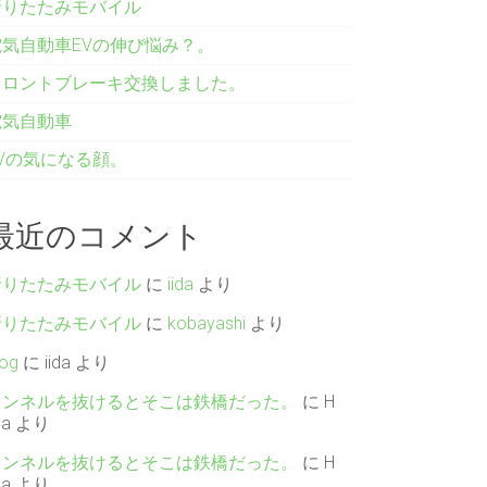
折りたたみモバイル
電気自動車EVの伸び悩み？。
フロントブレーキ交換しました。
電気自動車
EVの気になる顔。
最近のコメント
折りたたみモバイル
に
iida
より
折りたたみモバイル
に
kobayashi
より
log
に
iida
より
トンネルを抜けるとそこは鉄橋だった。
に
H
da
より
トンネルを抜けるとそこは鉄橋だった。
に
H
da
より