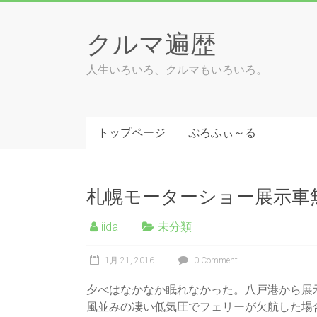
Skip
to
クルマ遍歴
content
人生いろいろ、クルマもいろいろ。
トップページ
ぷろふぃ～る
札幌モーターショー展示車
iida
未分類
1月 21, 2016
0 Comment
夕べはなかなか眠れなかった。八戸港から展
風並みの凄い低気圧でフェリーが欠航した場