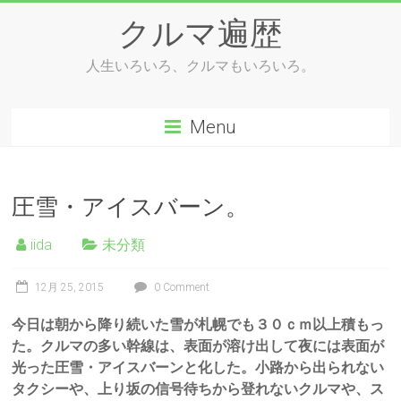
Skip
クルマ遍歴
to
content
人生いろいろ、クルマもいろいろ。
Menu
圧雪・アイスバーン。
iida
未分類
12月 25, 2015
0 Comment
今日は朝から降り続いた雪が札幌でも３０ｃｍ以上積もっ
た。クルマの多い幹線は、表面が溶け出して夜には表面が
光った圧雪・アイスバーンと化した。小路から出られない
タクシーや、上り坂の信号待ちから登れないクルマや、ス