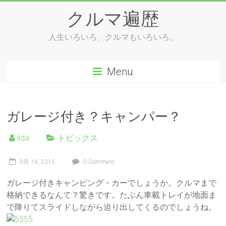
Skip
クルマ遍歴
to
content
人生いろいろ、クルマもいろいろ。
Menu
ガレージ付き？キャンパー？
iida
トピックス
9月 14, 2015
0 Comment
ガレージ付きキャンピング・カーでしょうか。クルマまで
格納できるなんて？驚きです。たぶん車載トレイが地面ま
で降りてスライドしながら迫り出してくるのでしょうね。