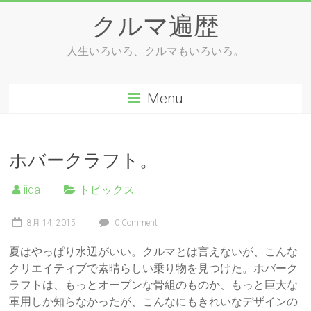
Skip
クルマ遍歴
to
content
人生いろいろ、クルマもいろいろ。
Menu
ホバークラフト。
iida
トピックス
8月 14, 2015
0 Comment
夏はやっぱり水辺がいい。クルマとは言えないが、こんな
クリエイティブで素晴らしい乗り物を見つけた。ホバーク
ラフトは、もっとオープンな骨組のものか、もっと巨大な
軍用しか知らなかったが、こんなにもきれいなデザインの