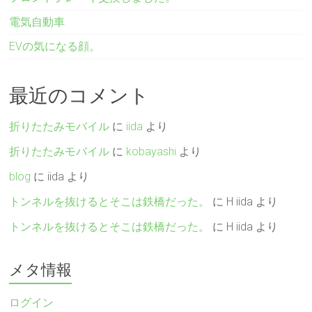
電気自動車
EVの気になる顔。
最近のコメント
折りたたみモバイル
に
iida
より
折りたたみモバイル
に
kobayashi
より
blog
に
iida
より
トンネルを抜けるとそこは鉄橋だった。
に
H iida
より
トンネルを抜けるとそこは鉄橋だった。
に
H iida
より
メタ情報
ログイン