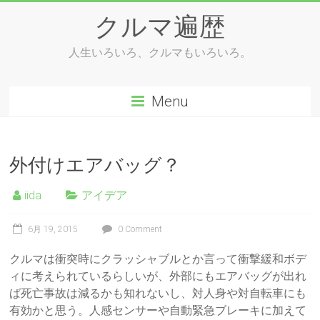
Skip
クルマ遍歴
to
content
人生いろいろ、クルマもいろいろ。
Menu
外付けエアバッグ？
iida
アイデア
6月 19, 2015
0 Comment
クルマは衝突時にクラッシャブルとか言って衝撃緩和ボデ
ィに考えられているらしいが、外部にもエアバッグが出れ
ば死亡事故は減るかも知れないし、対人身や対自転車にも
有効かと思う。人感センサーや自動緊急ブレーキに加えて