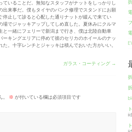
っていることだ。無知なスタッフがナットをしっかりし
の出来事だ。僕もタイヤのパンク修理でスタンドにお願
ぐ停止して診ると心配した通りナットが緩んで来てい
の場でジャッキアップしてしめ直した。夏休みにクルマ
生と一緒にフェリーで新潟まで行き、僕は北陸自動車
パーキングエリアに停めて彼のセリカのホイールのナッ
れた。十字レンチとジャッキは積んでおいた方がいい。
ガラス・コーティング
→
ん。
※
が付いている欄は必須項目です
b
ii
ii