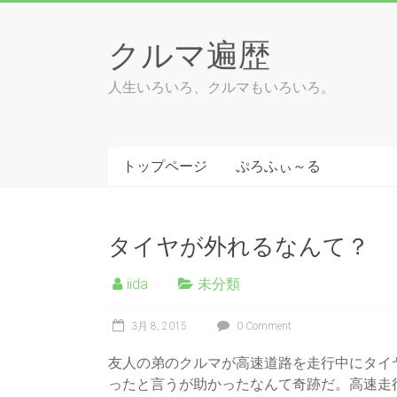
Skip
to
クルマ遍歴
content
人生いろいろ、クルマもいろいろ。
トップページ
ぷろふぃ～る
タイヤが外れるなんて？
iida
未分類
3月 8, 2015
0 Comment
友人の弟のクルマが高速道路を走行中にタイ
ったと言うが助かったなんて奇跡だ。高速走