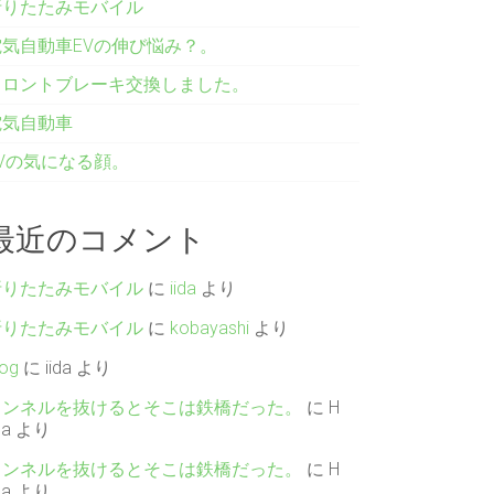
折りたたみモバイル
電気自動車EVの伸び悩み？。
フロントブレーキ交換しました。
電気自動車
EVの気になる顔。
最近のコメント
折りたたみモバイル
に
iida
より
折りたたみモバイル
に
kobayashi
より
log
に
iida
より
トンネルを抜けるとそこは鉄橋だった。
に
H
da
より
トンネルを抜けるとそこは鉄橋だった。
に
H
da
より