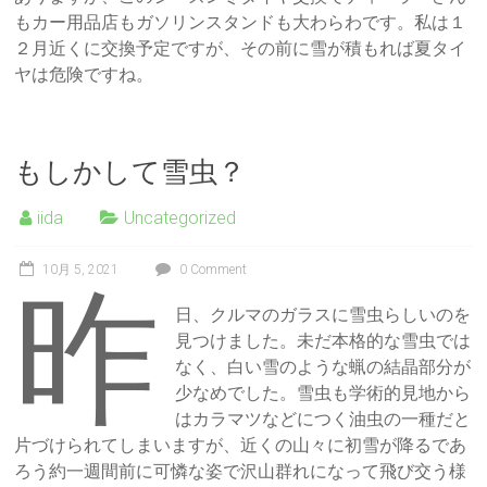
もカー用品店もガソリンスタンドも大わらわです。私は１
２月近くに交換予定ですが、その前に雪が積もれば夏タイ
ヤは危険ですね。
もしかして雪虫？
iida
Uncategorized
10月 5, 2021
0 Comment
昨
日、クルマのガラスに雪虫らしいのを
見つけました。未だ本格的な雪虫では
なく、白い雪のような蝋の結晶部分が
少なめでした。雪虫も学術的見地から
はカラマツなどにつく油虫の一種だと
片づけられてしまいますが、近くの山々に初雪が降るであ
ろう約一週間前に可憐な姿で沢山群れになって飛び交う様