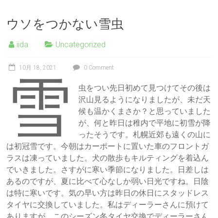
ウソをつかない雪虫
iida
Uncategorized
10月 18, 2021
0 Comment
雪
虫をつい先日初めて見つけてその後は
沢山見るようになりましたが、未だ天
候も温かくまさか？と思っていました
が、何と昨日は稚内で平地に初雪が降
ったそうです。札幌近郊も遠くの山に
は初冠雪です。今朝はカーポートに置いた車のフロントガ
ラスは凍っていました。犬の散歩もキルティングを着込ん
でいきました。さすがに寒い季節になりました。日差しは
あるのですが、夏に比べて心なしか弱い日光ですね。日陰
は特に寒いです。気の早い方は昨日の休日にスタッドレス
タイヤに交換していました。私はディーラーさんに預けて
ありますが、このシーズン冬タイヤ交換でディーラーさん