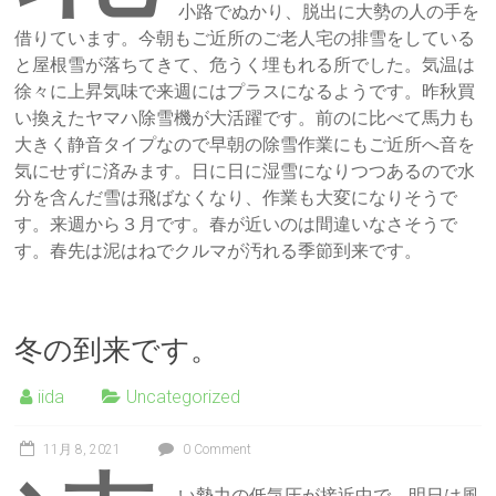
小路でぬかり、脱出に大勢の人の手を
借りています。今朝もご近所のご老人宅の排雪をしている
と屋根雪が落ちてきて、危うく埋もれる所でした。気温は
徐々に上昇気味で来週にはプラスになるようです。昨秋買
い換えたヤマハ除雪機が大活躍です。前のに比べて馬力も
大きく静音タイプなので早朝の除雪作業にもご近所へ音を
気にせずに済みます。日に日に湿雪になりつつあるので水
分を含んだ雪は飛ばなくなり、作業も大変になりそうで
す。来週から３月です。春が近いのは間違いなさそうで
す。春先は泥はねでクルマが汚れる季節到来です。
冬の到来です。
iida
Uncategorized
11月 8, 2021
0 Comment
い勢力の低気圧が接近中で、明日は風