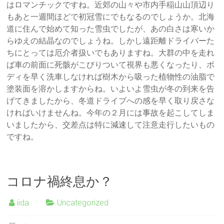
はロマンチックですね。近郊の山々や市内手稲山山頂辺り
もあと一週間ほどで初冠雪にでもなるのでしょうか。北海
道に住んで始めて知った雪虫でしたが、あの白さは寒いか
らゆえの結晶なのでしょうね。しかし遠距離ドライバーた
ちにとっては厄介者扱いでもありますね。大群の中を走れ
ば車の前面に死骸がこびりついて視界も悪くなったり、ボ
ディを早く洗車しなければ樹木から吸った植物性の油脂で
塗装面を溶かしますからね。いよいよ雪虫が冬の到来を告
げてきましたから、冬道ドライブへの感を早く取り戻さな
ければいけませんね。今年の２月には事故を起こしてしま
いましたから、交差点は特に減速して注意走行したいもの
ですね。
コロナ禍終息か？
iida
Uncategorized