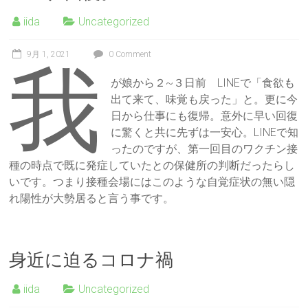
iida
Uncategorized
9月 1, 2021
0 Comment
我
が娘から２~３日前 LINEで「食欲も
出て来て、味覚も戻った」と。更に今
日から仕事にも復帰。意外に早い回復
に驚くと共に先ずは一安心。LINEで知
ったのですが、第一回目のワクチン接
種の時点で既に発症していたとの保健所の判断だったらし
いです。つまり接種会場にはこのような自覚症状の無い隠
れ陽性が大勢居ると言う事です。
身近に迫るコロナ禍
iida
Uncategorized