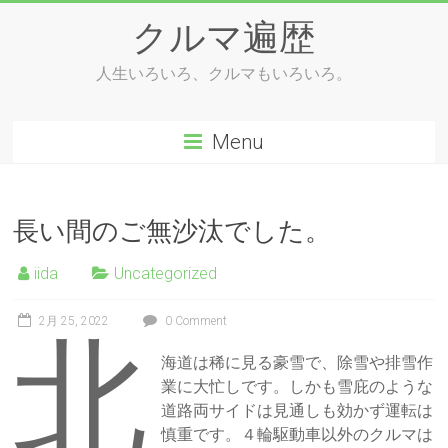
Skip
クルマ遍歴
to
content
人生いろいろ、クルマもいろいろ。
Menu
長い間のご無沙汰でした。
iida
Uncategorized
2月 25, 2022
0 Comment
北
海道は稀に見る豪雪で、除雪や排雪作
業に大忙しです。しかも雪庇のような
道路両サイドは見通しも効かず運転は
慎重です。４輪駆動車以外のクルマは