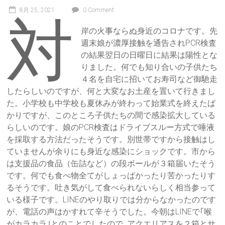
8月 25, 2021
0 Comment
対
岸の火事ならぬ身近のコロナです。先
週末娘が濃厚接触を通告されPCR検査
の結果翌日の日曜日に結果は陽性とな
りました。何でも知り合いの子供たち
４名を自宅に招いてお寿司など御馳走
したらしいのですが、何と大変なお土産を置いて行きまし
た。小学校も中学校も夏休みが終わって始業式を終えたば
かりですが、このところ子供たちの間で感染拡大している
らしいのです。娘のPCR検査はドライブスルー方式で唾液
を採取する方法だったそうです。別世帯ですから接触はし
ていませんが余りにも身近な感染にショックです。市から
は支援品の食品（缶詰など）の段ボールが３箱届いたそう
です。何でも食べ物全てがしょっぱかったり苦かったりす
るそうです。吐き気がして食べられないらしく相当参って
いる様子です。LINEのやり取りでは分からなかったのです
が、電話の声はかすれて辛そうでした。今朝はLINEで｢喉
がカラカラ｣とのことでしたので､アクエリアスを２箱とサ