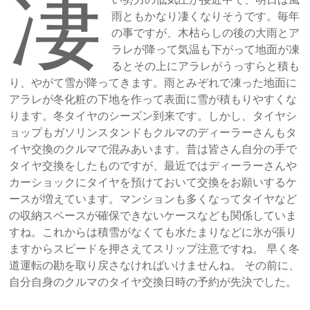
凄
雨ともかなり凄くなりそうです。毎年
の事ですが、木枯らしの後の大雨とア
ラレが降って気温も下がって地面が凍
るとその上にアラレがうっすらと積も
り、やがて雪が降ってきます。雨とみぞれで凍った地面に
アラレが冬化粧の下地を作って表面に雪が積もりやすくな
ります。冬タイヤのシーズン到来です。しかし、タイヤシ
ョップもガソリンスタンドもクルマのディーラーさんもタ
イヤ交換のクルマで混みあいます。昔は皆さん自分の手で
タイヤ交換をしたものですが、最近ではディーラーさんや
カーショックにタイヤを預けておいて交換をお願いするケ
ースが増えています。マンションも多くなってタイヤなど
の収納スペースが確保できないケースなども関係していま
すね。これからは積雪がなくても水たまりなどに氷が張り
ますからスピードを押さえてスリップ注意ですね。 早く冬
道運転の勘を取り戻さなければいけませんね。 その前に、
自分自身のクルマのタイヤ交換日時の予約が先決でした。