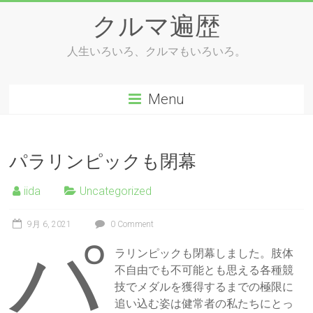
Skip
クルマ遍歴
to
content
人生いろいろ、クルマもいろいろ。
Menu
パラリンピックも閉幕
iida
Uncategorized
9月 6, 2021
0 Comment
パ
ラリンピックも閉幕しました。肢体
不自由でも不可能とも思える各種競
技でメダルを獲得するまでの極限に
追い込む姿は健常者の私たちにとっ