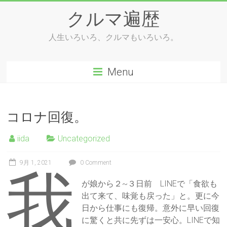
Skip
クルマ遍歴
to
content
人生いろいろ、クルマもいろいろ。
Menu
コロナ回復。
iida
Uncategorized
9月 1, 2021
0 Comment
我
が娘から２~３日前 LINEで「食欲も
出て来て、味覚も戻った」と。更に今
日から仕事にも復帰。意外に早い回復
に驚くと共に先ずは一安心。LINEで知