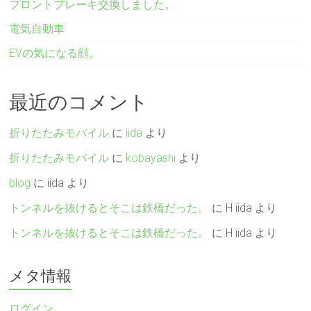
フロントブレーキ交換しました。
電気自動車
EVの気になる顔。
最近のコメント
折りたたみモバイル
に
iida
より
折りたたみモバイル
に
kobayashi
より
blog
に
iida
より
トンネルを抜けるとそこは鉄橋だった。
に
H iida
より
トンネルを抜けるとそこは鉄橋だった。
に
H iida
より
メタ情報
ログイン