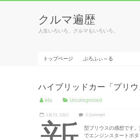
Skip
to
クルマ遍歴
content
人生いろいろ、クルマもいろいろ。
トップページ
ぷろふぃ～る
ハイブリッドカー「プリウ
iida
Uncategorized
2月 25, 2020
0 Comment
型プリウスの感想です。
でエンジンスタートボタ