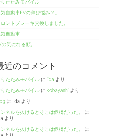
折りたたみモバイル
電気自動車EVの伸び悩み？。
フロントブレーキ交換しました。
電気自動車
EVの気になる顔。
最近のコメント
折りたたみモバイル
に
iida
より
折りたたみモバイル
に
kobayashi
より
log
に
iida
より
トンネルを抜けるとそこは鉄橋だった。
に
H
da
より
トンネルを抜けるとそこは鉄橋だった。
に
H
da
より