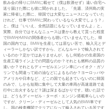
飲み会の帰りにBMWに載せて（僕は飲酒せず）遠い自宅へ
送り届けた際にも彼に聞かれました。「先週、済州島の実
家に帰省した際に、韓国では大変なニュースになっていた
けれど、仕事でBMWに関わっているなら大変でしょう？」
と。僕は「いいえ、全然話題にもなっていませんよ」と。
実際、自分ではそんなニュースは妻から教えて貰った程度
でBMWやMINIの関係者からも聴いていませんでした。韓
国の国内では、BMWを生産しては居ない筈で、輸入元とデ
ィーラーしかない訳ですから、どんなルートで輸入されて
いるのか？定かではありませんが、もし何処かの生産国の
生産工場ライン上での問題なのか？それとも燃料の品質の
違いか？それともディーゼルエンジン車にハイオク・ガソ
リンでも間違って給の油などによるものか？ヨーロッパや
アメリカや日本など、どこの国でも起きていないのに韓国
のみで、しかも短期に集中して大量の車両が高速道路で走
行中に出火するなど？謎は深まるばかりです。聴いた話で
は、どうもディーゼル・ターボ・エンジン搭載車らしいの
ですが、クリーン・ディーゼルとして人気のBMW車です
し、国の検査機関でクリアになって輸入されている筈です