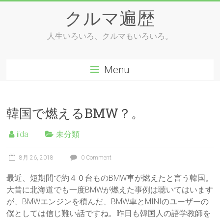
Skip
クルマ遍歴
to
content
人生いろいろ、クルマもいろいろ。
Menu
韓国で燃えるBMW？。
iida
未分類
8月 26, 2018
0 Comment
最近、短期間で約４０台ものBMW車が燃えたと言う韓国。
大昔に北海道でも一度BMWが燃えた事例は聴いてはいます
が、BMWエンジンを積んだ、BMW車とMINIのユーザーの
僕としては信じ難い話ですね。昨日も韓国人の語学教師を