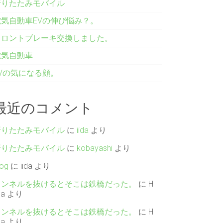
折りたたみモバイル
電気自動車EVの伸び悩み？。
フロントブレーキ交換しました。
電気自動車
EVの気になる顔。
最近のコメント
折りたたみモバイル
に
iida
より
折りたたみモバイル
に
kobayashi
より
log
に
iida
より
トンネルを抜けるとそこは鉄橋だった。
に
H
da
より
トンネルを抜けるとそこは鉄橋だった。
に
H
da
より