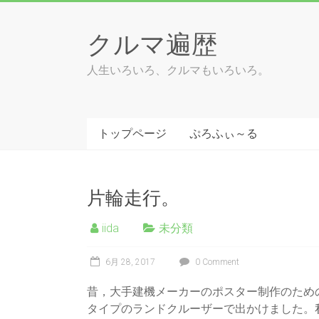
Skip
to
クルマ遍歴
content
人生いろいろ、クルマもいろいろ。
トップページ
ぷろふぃ～る
片輪走行。
iida
未分類
6月 28, 2017
0 Comment
昔，大手建機メーカーのポスター制作のため
タイプのランドクルーザーで出かけました。