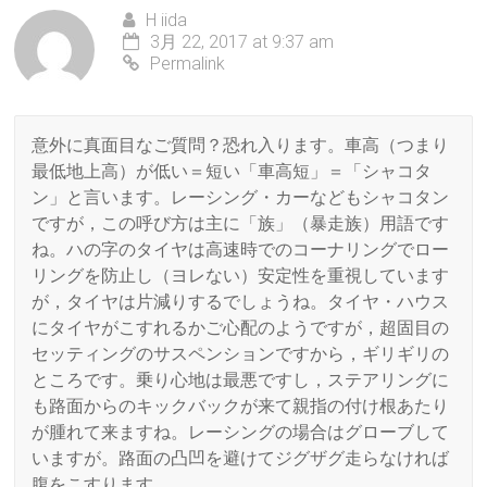
H iida
3月 22, 2017 at 9:37 am
Permalink
意外に真面目なご質問？恐れ入ります。車高（つまり
最低地上高）が低い＝短い「車高短」＝「シャコタ
ン」と言います。レーシング・カーなどもシャコタン
ですが，この呼び方は主に「族」（暴走族）用語です
ね。ハの字のタイヤは高速時でのコーナリングでロー
リングを防止し（ヨレない）安定性を重視しています
が，タイヤは片減りするでしょうね。タイヤ・ハウス
にタイヤがこすれるかご心配のようですが，超固目の
セッティングのサスペンションですから，ギリギリの
ところです。乗り心地は最悪ですし，ステアリングに
も路面からのキックバックが来て親指の付け根あたり
が腫れて来ますね。レーシングの場合はグローブして
いますが。路面の凸凹を避けてジグザグ走らなければ
腹をこすります。