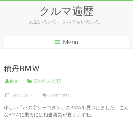
Skip
クルマ遍歴
to
content
人生いろいろ、クルマもいろいろ。
Menu
積丹BMW
iida
BMW
,
未分類
3月 21, 2017
2 Comments
珍しい「ハの字シャコタン」のBMWを見つけました。こん
なBMWに乗るには相当勇気が要りますね。