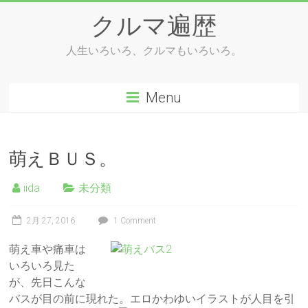
Skip
クルマ遍歴
to
content
人生いろいろ、クルマもいろいろ。
Menu
萌えＢＵＳ。
iida
未分類
2月 27, 2016
1 Comment
萌え車や痛車は
いろいろ見た
が、先日こんな
バスが目の前に現れた。エロかわゆいイラストが人目を引