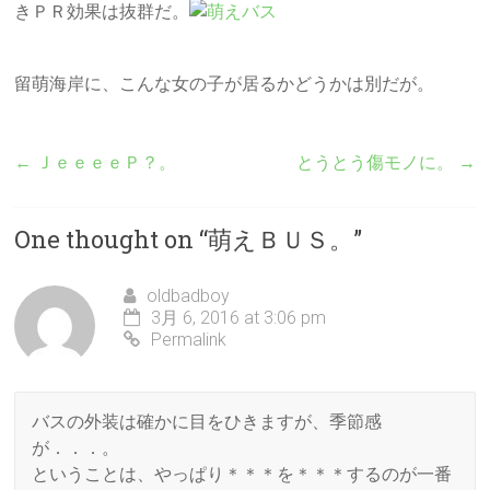
きＰＲ効果は抜群だ。
留萌海岸に、こんな女の子が居るかどうかは別だが。
←
ＪｅｅｅｅＰ？。
とうとう傷モノに。
→
One thought on “
萌えＢＵＳ。
”
oldbadboy
3月 6, 2016 at 3:06 pm
Permalink
バスの外装は確かに目をひきますが、季節感
が．．．。
ということは、やっぱり＊＊＊を＊＊＊するのが一番