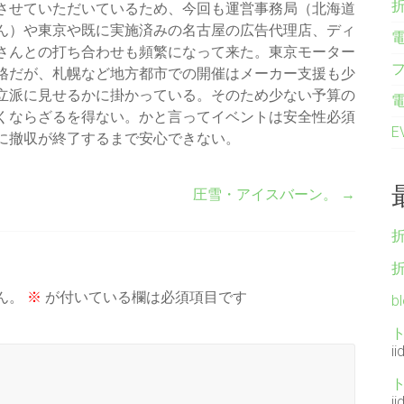
させていただいているため、今回も運営事務局（北海道
ん）や東京や既に実施済みの名古屋の広告代理店、ディ
さんとの打ち合わせも頻繁になって来た。東京モーター
格だが、札幌など地方都市での開催はメーカー支援も少
立派に見せるかに掛かっている。そのため少ない予算の
くならざるを得ない。かと言ってイベントは安全性必須
に撤収が終了するまで安心できない。
圧雪・アイスバーン。
→
ん。
※
が付いている欄は必須項目です
b
ii
ii