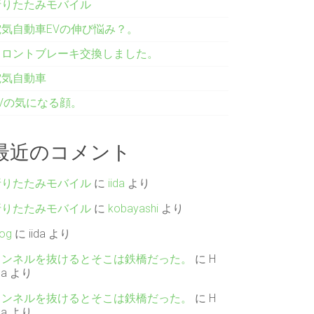
折りたたみモバイル
電気自動車EVの伸び悩み？。
フロントブレーキ交換しました。
電気自動車
EVの気になる顔。
最近のコメント
折りたたみモバイル
に
iida
より
折りたたみモバイル
に
kobayashi
より
log
に
iida
より
トンネルを抜けるとそこは鉄橋だった。
に
H
da
より
トンネルを抜けるとそこは鉄橋だった。
に
H
da
より