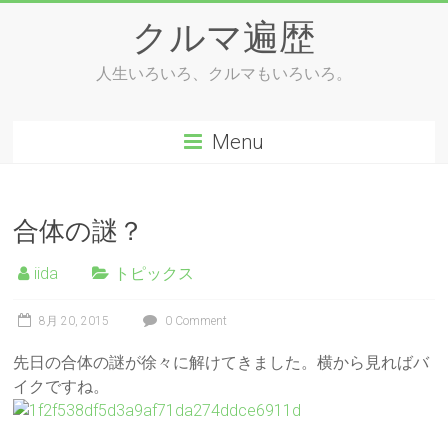
Skip
クルマ遍歴
to
content
人生いろいろ、クルマもいろいろ。
Menu
合体の謎？
iida
トピックス
8月 20, 2015
0 Comment
先日の合体の謎が徐々に解けてきました。横から見ればバ
イクですね。