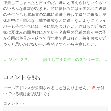
逆走してしまったと言うのだ。暑いと考えられないくらい
のいろんな事故が起きる。特に夏休みには全国各地の親戚
の子供たちも北海道の親戚に避暑も兼ねて遊びに来る。夏
休み中に不慣れな土地で事故などに遭わないようにドライ
バーも子供たちには十分に気をつけたい。昨日もご近所の
家に夏休みの間遊びにきている名古屋の兄弟の真ん中の子
が公園の遊具から落ちて救急車で運ばれた。毎年お盆が近
づくと思いがけない事が多発？するから注意したい。
←
ジンクス？。
誕生して４０年目の３シリーズ。
→
コメントを残す
メールアドレスが公開されることはありません。
※
が付
いている欄は必須項目です
コメント
※