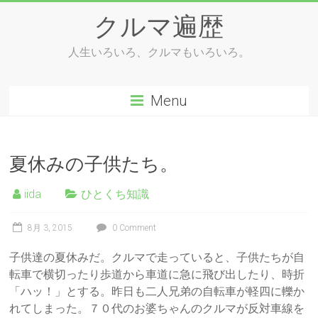
Skip
クルマ遍歴
to
content
人生いろいろ、クルマもいろいろ。
Menu
夏休みの子供たち。
iida
ひとくち知識
8月 3, 2015
0 Comment
子供達の夏休みだ。クルマで走っていると、子供たちが自
転車で横切ったり歩道から車道に急に飛び出したり、時折
「ハッ！」とする。昨日も二人兄弟の自転車が軽四に轢か
れてしまった。７０代のお婆ちゃんのクルマが反対車線を