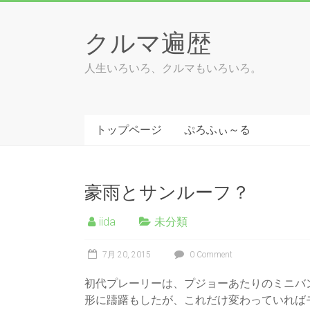
Skip
to
クルマ遍歴
content
人生いろいろ、クルマもいろいろ。
トップページ
ぷろふぃ～る
豪雨とサンルーフ？
iida
未分類
7月 20, 2015
0 Comment
初代プレーリーは、プジョーあたりのミニバ
形に躊躇もしたが、これだけ変わっていれば