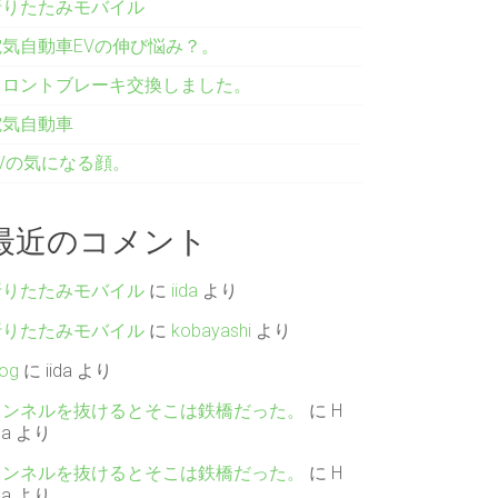
折りたたみモバイル
電気自動車EVの伸び悩み？。
フロントブレーキ交換しました。
電気自動車
EVの気になる顔。
最近のコメント
折りたたみモバイル
に
iida
より
折りたたみモバイル
に
kobayashi
より
log
に
iida
より
トンネルを抜けるとそこは鉄橋だった。
に
H
da
より
トンネルを抜けるとそこは鉄橋だった。
に
H
da
より