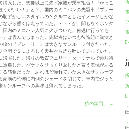
て購入した。想像以上に先ず家族が乗車拒否！『かっこ
ほうがいい！』と？。国内のミニバンの先駆車『プレー
の恥ずかしいスタイルの？クルマとしたイメージしかな
じながら暫くは走っていた。・・・が、間もなくホンダ
、国内のミニバン人気に火がついた。何処に行っても
ー』は霞んでしまった。先駆者はいつも後進組に淘汰さ
の僕の『プレーリー』は大きなサンルーフ付きだった。
フ全開でＳＬよろしく天井から煙を吐いて走っていた。
に帰省した。帰りの敦賀フェリー・ターミナルで乗船待
に遭遇した。バケツをひっくり返したと言う表現がある
くる感覚だった。あれほど憧れていた大きなサンルーフ
る豪雨の恐怖に内側のシェードを閉じて、車内でジッと
来サンルーフへの興味は薄れてしまった。
b
猿の集団。
→
ii
ii