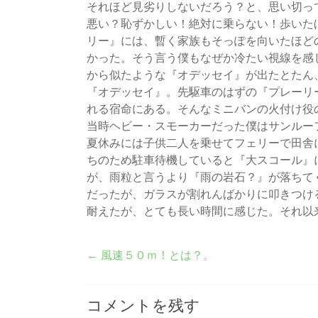
それほど見劣りしないだろう？と、思い切っ
悪い？恥ずかしい！絶対に乗らない！歩いた
リー』には、暫く家族もそっぽを向いたほど
かった。そう言う僕もなぜか冷たい視線を感
から似たような『オデッセイ』が出たとたん
『オデッセイ』。先駆車のはずの『プレーリ
れる宿命にある。そんなミニバンの火付け役
当時ヘビー・スモーカーだった僕はサンルー
夏休みには子供二人を乗せてフェリーで田舎
ちのため駐車待機していると『大スコール』
が、雨粒と言うより『雨の岩石？』が落ちて
だったが、ガラスが割れんばかりに叩きつけ
耐えたが、とても長い時間に感じた。それ以
←
風速５０ｍ！とは？。
コメントを残す