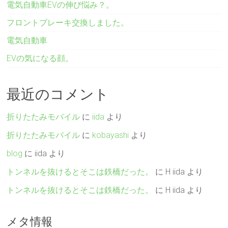
電気自動車EVの伸び悩み？。
フロントブレーキ交換しました。
電気自動車
EVの気になる顔。
最近のコメント
折りたたみモバイル
に
iida
より
折りたたみモバイル
に
kobayashi
より
blog
に
iida
より
トンネルを抜けるとそこは鉄橋だった。
に
H iida
より
トンネルを抜けるとそこは鉄橋だった。
に
H iida
より
メタ情報