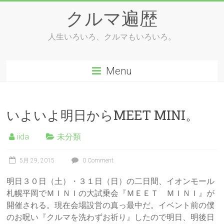
Skip
クルマ遍歴
to
content
人生いろいろ、クルマもいろいろ。
Menu
いよいよ明日からMEET MINI。
iida
未分類
5月 29, 2015
0 Comment
明日３０日（土）・３１日（日）の二日間、イオンモール
札幌平岡でＭＩＮＩの大試乗会『ＭＥＥＴ ＭＩＮＩ』が
開催される。現在会場設営の真っ最中だ。イベント前の僕
のお呪い『クルマを洗わずお祈り』したので明日、明後日