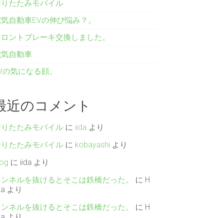
折りたたみモバイル
電気自動車EVの伸び悩み？。
フロントブレーキ交換しました。
電気自動車
EVの気になる顔。
最近のコメント
折りたたみモバイル
に
iida
より
折りたたみモバイル
に
kobayashi
より
log
に
iida
より
トンネルを抜けるとそこは鉄橋だった。
に
H
da
より
トンネルを抜けるとそこは鉄橋だった。
に
H
da
より