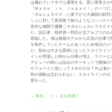
は優れていて今でも通用する。変に華美さが
『Ｍａｄｅ ｉｎ Ｊａｐａｎ！』の一つだ
「ポルシェ９０４」に食下がり大健闘の鮮烈
シェに対して真四角で箱のようなコンパクト
意外な健闘で優勝こそポルシェカレラ９０４
た。設計者：桜井真一郎氏が北アルプスの山
君臨した。僕は後期モデルから広告の仕事で
を制作していたチームがあったため地元のメ
だ。初めは大きな図体になったスカイライン
インが登場した時から仕事が増え、ラリーと
デビューの時には仙台のサーキットで開催のツ
やフォードに混じって４ＷＤのＧＴＲは凄か
時の感動は忘れられない。スカイラインのＧ
変わった。
←
事故。（１）走る棺桶？