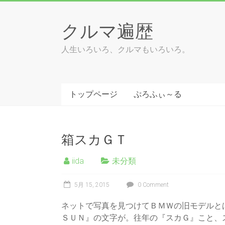
Skip
to
クルマ遍歴
content
人生いろいろ、クルマもいろいろ。
トップページ
ぷろふぃ～る
箱スカＧＴ
iida
未分類
5月 15, 2015
0 Comment
ネットで写真を見つけてＢＭＷの旧モデルと
ＳＵＮ』の文字が。往年の『スカＧ』こと、