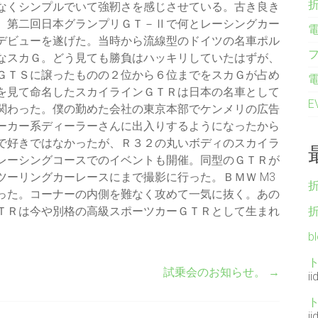
なくシンプルでいて強靭さを感じさせている。古き良き
。第二回日本グランプリＧＴ－Ⅱで何とレーシングカー
デビューを遂げた。当時から流線型のドイツの名車ポル
なスカＧ。どう見ても勝負はハッキリしていたはずが、
ＧＴＳに譲ったものの２位から６位までをスカＧが占め
を見て命名したスカイラインＧＴＲは日本の名車として
関わった。僕の勤めた会社の東京本部でケンメリの広告
ーカー系ディーラーさんに出入りするようになったから
で好きではなかったが、Ｒ３２の丸いボディのスカイラ
レーシングコースでのイベントも開催。同型のＧＴＲが
ーリングカーレースにまで撮影に行った。ＢＭＷ M3
った。コーナーの内側を難なく攻めて一気に抜く。あの
ＴＲは今や別格の高級スポーツカーＧＴＲとして生まれ
b
試乗会のお知らせ。
→
ii
ii