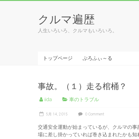
Skip
to
クルマ遍歴
content
人生いろいろ、クルマもいろいろ。
トップページ
ぷろふぃ～る
事故。（１）走る棺桶？
iida
車のトラブル
5月 14, 2015
0 Comment
交通安全運動が始まっているが、クルマの事
場に差し掛かっていれば巻き込まれたかも知