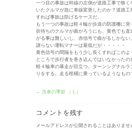
一つ目の事故は幹線の左側が道路工事で狭く
いたクルマが急に車線変更したのか？道路工
すれば事故は防げるケースだ。
もう一つの事故は軽４輪が歩道の防護柵に突
折待ちのクルマが曲がろうにも、黄色でも直
がる事は難しいし、赤信号で曲がるしかない
譲らない運転マナーは最低だが・・・・・
黄色信号の間隔をもう少し長くすればこのよ
ところで歩行者を巻き込んではいなかったの
軽４輪車の暴走が目立つ。ターンシグナルラ
りをする。走る棺桶に乗っているようなもの
←
洗車の季節 （１）
コメントを残す
メールアドレスが公開されることはありませ