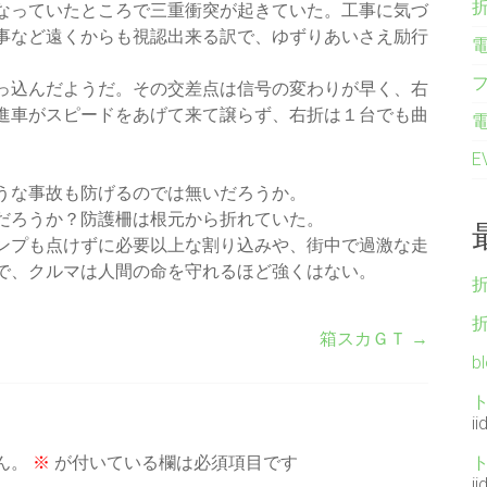
なっていたところで三重衝突が起きていた。工事に気づ
事など遠くからも視認出来る訳で、ゆずりあいさえ励行
っ込んだようだ。その交差点は信号の変わりが早く、右
進車がスピードをあげて来て譲らず、右折は１台でも曲
。
うな事故も防げるのでは無いだろうか。
だろうか？防護柵は根元から折れていた。
ンプも点けずに必要以上な割り込みや、街中で過激な走
で、クルマは人間の命を守れるほど強くはない。
箱スカＧＴ
→
b
ii
ん。
※
が付いている欄は必須項目です
ii