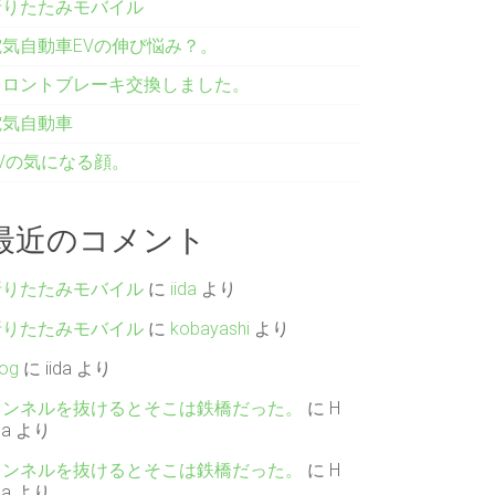
折りたたみモバイル
電気自動車EVの伸び悩み？。
フロントブレーキ交換しました。
電気自動車
EVの気になる顔。
最近のコメント
折りたたみモバイル
に
iida
より
折りたたみモバイル
に
kobayashi
より
log
に
iida
より
トンネルを抜けるとそこは鉄橋だった。
に
H
da
より
トンネルを抜けるとそこは鉄橋だった。
に
H
da
より