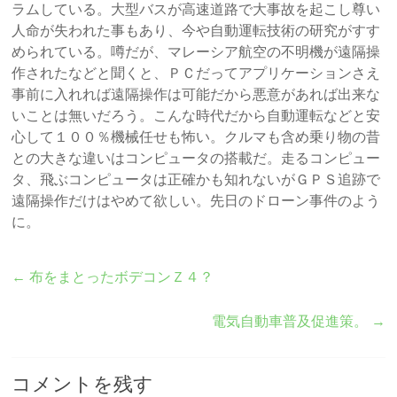
ラムしている。大型バスが高速道路で大事故を起こし尊い
人命が失われた事もあり、今や自動運転技術の研究がすす
められている。噂だが、マレーシア航空の不明機が遠隔操
作されたなどと聞くと、ＰＣだってアプリケーションさえ
事前に入れれば遠隔操作は可能だから悪意があれば出来な
いことは無いだろう。こんな時代だから自動運転などと安
心して１００％機械任せも怖い。クルマも含め乗り物の昔
との大きな違いはコンピュータの搭載だ。走るコンピュー
タ、飛ぶコンピュータは正確かも知れないがＧＰＳ追跡で
遠隔操作だけはやめて欲しい。先日のドローン事件のよう
に。
←
布をまとったボデコンＺ４？
電気自動車普及促進策。
→
コメントを残す