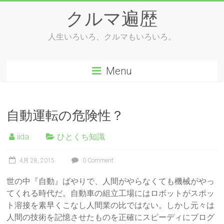
Skip
クルマ遍歴
to
content
人生いろいろ、クルマもいろいろ。
Menu
自動運転の危険性？
iida
ひとくち知識
4月 28, 2015
0 Comment
世の中『自動』ばやりで、人間がやらなくても機械がやっ
てくれる時代だ。自動車の組立工場にはロボットがスポッ
ト溶接を素早くこなし人間業の比ではない。しかし元々は
人間の技術を記憶させたものを正確にスピーディにプログ