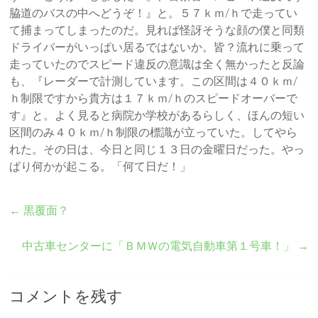
脇道のバスの中へどうぞ！』と。５７ｋｍ/ｈで走ってい
て捕まってしまったのだ。見れば怪訝そうな顔の僕と同類
ドライバーがいっぱい居るではないか。
皆？流れに乗って
走っていたのでスピード違反の意識は全く無かったと反論
も、『レーダーで計測しています。この区間は４０ｋｍ/
ｈ制限ですから貴方は１７ｋｍ/ｈのスピードオーバーで
す』と。よく見ると病院か学校があるらしく、ほんの短い
区間のみ４０ｋｍ/ｈ制限の標識が立っていた。してやら
れた。その日は、今日と同じ１３日の金曜日だった。やっ
ぱり何かが起こる。「何て日だ！」
←
黒覆面？
中古車センターに「ＢＭＷの電気自動車第１号車！」
→
コメントを残す