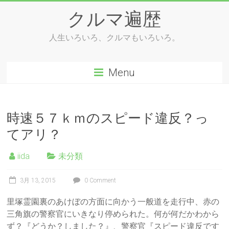
Skip
クルマ遍歴
to
content
人生いろいろ、クルマもいろいろ。
Menu
時速５７ｋｍのスピード違反？っ
てアリ？
iida
未分類
3月 13, 2015
0 Comment
里塚霊園裏のあけぼの方面に向かう一般道を走行中、赤の
三角旗の警察官にいきなり停められた。何が何だかわから
ず？『どうか？しました？』、警察官『スピード違反です