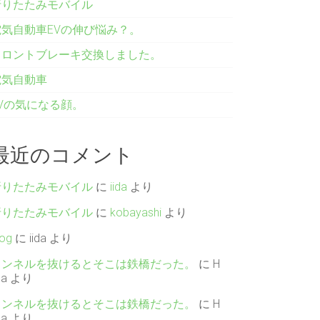
折りたたみモバイル
電気自動車EVの伸び悩み？。
フロントブレーキ交換しました。
電気自動車
EVの気になる顔。
最近のコメント
折りたたみモバイル
に
iida
より
折りたたみモバイル
に
kobayashi
より
log
に
iida
より
トンネルを抜けるとそこは鉄橋だった。
に
H
da
より
トンネルを抜けるとそこは鉄橋だった。
に
H
da
より