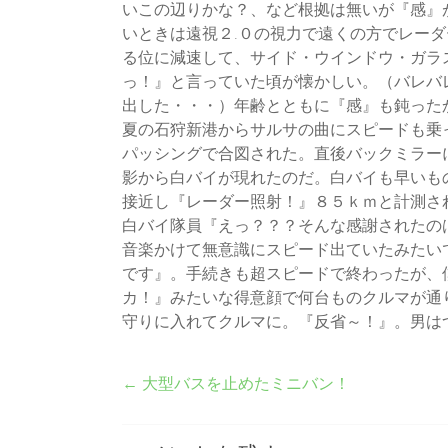
いこの辺りかな？、など根拠は無いが『感』
いときは遠視２.０の視力で遠くの方でレー
る位に減速して、サイド・ウインドウ・ガラ
っ！』と言っていた頃が懐かしい。（バレバ
出した・・・）年齢とともに『感』も鈍った
夏の石狩新港からサルサの曲にスピードも乗
パッシングで合図された。直後バックミラー
影から白バイが現れたのだ。白バイも早いも
接近し『レーダー照射！』８５ｋｍと計測さ
白バイ隊員『えっ？？？そんな感謝されたの
音楽かけて無意識にスピード出ていたみたい
です』。手続きも超スピードで終わったが、
カ！』みたいな得意顔で何台ものクルマが通
守りに入れてクルマに。『反省～！』。男は
←
大型バスを止めたミニバン！