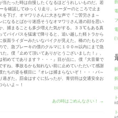
が当たった時は自慢したくなるほどうれしいものだ。若
ダーを確認してゆっくり走り、レーダーのところで止ま
スを下げ、オマワリさんに大きな声で『ご苦労さま～
レになるとばかり迷惑そうなオマワリさん達の顔を思い
か、捕まることも多少増えた気がする。３３℃もある真
ってバイパスを猛速で降りると、追い越した軽トラから
に仮面ライダーみたいなバイクが見えた。橋のたもとの
ので、急ブレーキの僕のクルマに１００ｍ以内にまで急
れた。僕『止めて頂いてありがとうございました！』、
は初めてであります？・・・』目が点に。僕『大音量で
ですね、事故るかも知れない前に止めていただいて感謝
僕たちの姿を横目に『オレは捕まらないぞ！・・・バ～
り過ぎた。罰金はすぐに払ったが、青切符は交通安全お
つらいよ～！
b
あの時はごめんなさい！
→
ii
ii