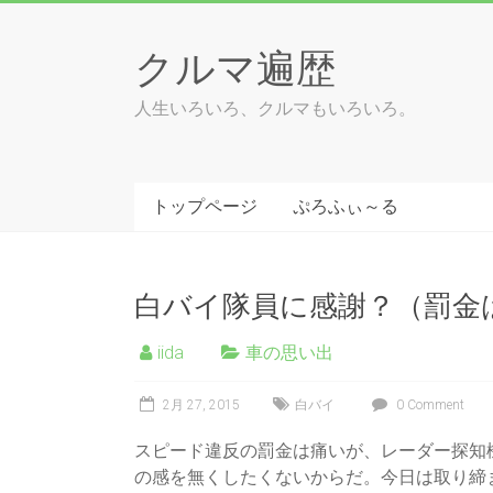
Skip
to
クルマ遍歴
content
人生いろいろ、クルマもいろいろ。
トップページ
ぷろふぃ～る
白バイ隊員に感謝？（罰金
iida
車の思い出
2月 27, 2015
白バイ
0 Comment
スピード違反の罰金は痛いが、レーダー探知
の感を無くしたくないからだ。今日は取り締